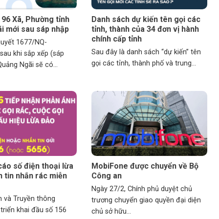
96 Xã, Phường tỉnh
Danh sách dự kiến tên gọi các
i mới sau sáp nhập
tỉnh, thành của 34 đơn vị hành
chính cấp tỉnh
quyết 1677/NQ-
Sau đây là danh sách “dự kiến” tên
au khi sắp xếp (sáp
gọi các tỉnh, thành phố và trung...
Quảng Ngãi sẽ có...
áo số điện thoại lừa
MobiFone được chuyển về Bộ
 tin nhắn rác miễn
Công an
Ngày 27/2, Chính phủ duyệt chủ
n và Truyền thông
trương chuyển giao quyền đại diện
triển khai đầu số 156
chủ sở hữu...