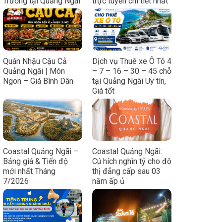
Trương tại Quảng Ngãi
trực tuyến chi tiết nhất
Quán Nhậu Cậu Cả
Dịch vụ Thuê xe Ô Tô 4
Quảng Ngãi | Món
– 7 – 16 – 30 – 45 chỗ
Ngon – Giá Bình Dân
tại Quảng Ngãi Uy tín,
Giá tốt
Coastal Quảng Ngãi –
Coastal Quảng Ngãi:
Bảng giá & Tiến độ
Cú hích nghìn tỷ cho đô
mới nhất Tháng
thị đẳng cấp sau 03
7/2026
năm ấp ủ