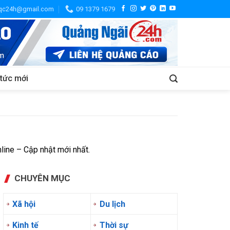
.qc24h@gmail.com
09 1379 1679
 tức mới
line – Cập nhật mới nhất.
CHUYÊN MỤC
Xã hội
Du lịch
Kinh tế
Thời sự