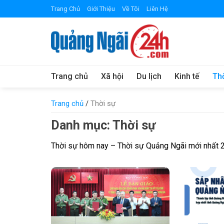
Skip
Trang Chủ
Giới Thiệu
Về Tôi
Liên Hệ
to
content
Trang chủ
Xã hội
Du lịch
Kinh tế
Th
Trang chủ
/
Thời sự
Danh mục:
Thời sự
Thời sự hôm nay – Thời sự Quảng Ngãi mới nhất 24