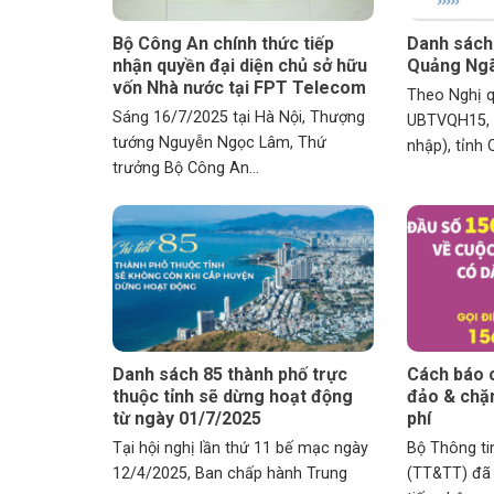
Bộ Công An chính thức tiếp
Danh sách 
nhận quyền đại diện chủ sở hữu
Quảng Ngã
vốn Nhà nước tại FPT Telecom
Theo Nghị 
Sáng 16/7/2025 tại Hà Nội, Thượng
UBTVQH15, s
tướng Nguyễn Ngọc Lâm, Thứ
nhập), tỉnh 
trưởng Bộ Công An...
Danh sách 85 thành phố trực
Cách báo c
thuộc tỉnh sẽ dừng hoạt động
đảo & chặn
từ ngày 01/7/2025
phí
Tại hội nghị lần thứ 11 bế mạc ngày
Bộ Thông ti
12/4/2025, Ban chấp hành Trung
(TT&TT) đã 