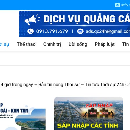
info
ời sự
Thể thao
Chính trị
Đời sống
Pháp luật
Tin
 giờ trong ngày – Bản tin nóng Thời sự – Tin tức Thời sự 24h On