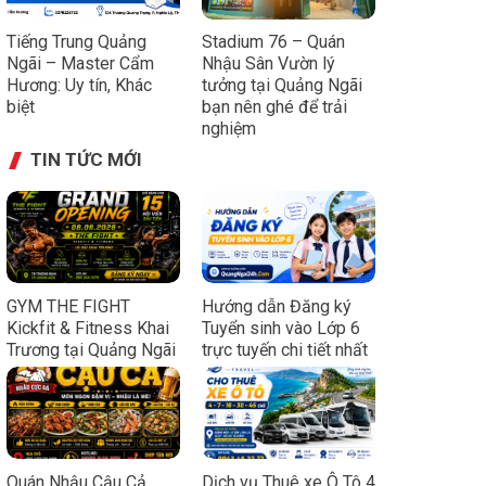
Tiếng Trung Quảng
Stadium 76 – Quán
Ngãi – Master Cẩm
Nhậu Sân Vườn lý
Hương: Uy tín, Khác
tưởng tại Quảng Ngãi
biệt
bạn nên ghé để trải
nghiệm
TIN TỨC MỚI
GYM THE FIGHT
Hướng dẫn Đăng ký
Kickfit & Fitness Khai
Tuyển sinh vào Lớp 6
Trương tại Quảng Ngãi
trực tuyến chi tiết nhất
Quán Nhậu Cậu Cả
Dịch vụ Thuê xe Ô Tô 4