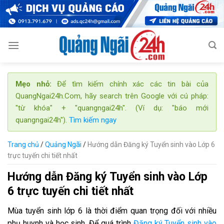
Skip
to
content
Mẹo nhỏ:
Để tìm kiếm chính xác các tin bài của
QuangNgai24h.Com, hãy search trên Google với cú pháp:
"từ khóa" + "quangngai24h". (Ví dụ: "báo mới
quangngai24h").
Tìm kiếm ngay
Trang chủ
/
Quảng Ngãi
/
Hướng dẫn Đăng ký Tuyển sinh vào Lớp 6
trực tuyến chi tiết nhất
Hướng dẫn Đăng ký Tuyển sinh vào Lớp
6 trực tuyến chi tiết nhất
Mùa tuyển sinh lớp 6 là thời điểm quan trọng đối với nhiều
phụ huynh và học sinh. Để quá trình
Đăng ký Tuyển sinh vào