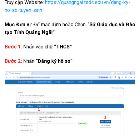
Truy cập Website:
https://quangngai.tsdc.edu.vn/dang-ky-
ho-so-tuyen-sinh
Mục Đơn vị:
Để mặc định hoặc Chọn: “
Sở Giáo dục và Đào
tạo Tỉnh Quảng Ngãi”
Bước 1:
Nhấn vào chữ
“THCS”
Bước 2:
Nhấn
“Đăng ký hồ sơ”