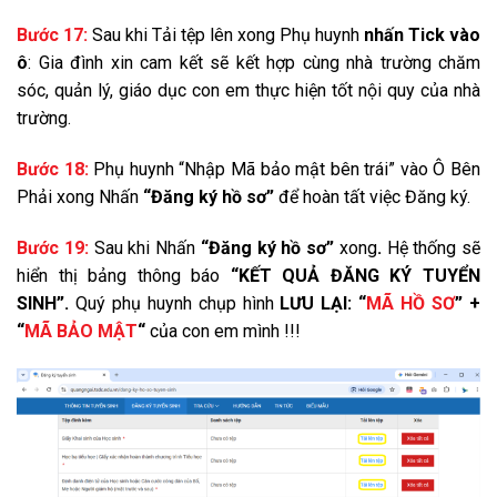
Bước 17:
Sau khi Tải tệp lên xong Phụ huynh
nhấn Tick vào
ô
: Gia đình xin cam kết sẽ kết hợp cùng nhà trường chăm
sóc, quản lý, giáo dục con em thực hiện tốt nội quy của nhà
trường.
Bước 18:
Phụ huynh “Nhập Mã bảo mật bên trái” vào Ô Bên
Phải xong Nhấn
“Đăng ký hồ sơ”
để hoàn tất việc Đăng ký.
Bước 19:
Sau khi Nhấn
“Đăng ký hồ sơ”
xong
.
Hệ thống sẽ
hiển thị bảng thông báo
“KẾT QUẢ ĐĂNG KÝ TUYỂN
SINH”.
Quý phụ huynh chụp hình
LƯU LẠI:
“
MÃ HỒ SƠ
” +
“
MÃ BẢO MẬT
“
của con em mình !!!