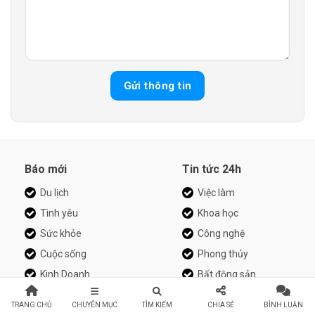
Báo mới
Tin tức 24h
Du lịch
Việc làm
Tình yêu
Khoa học
Sức khỏe
Công nghệ
Cuộc sống
Phong thủy
Kinh Doanh
Bất động sản
Tin tức mới
Tin tức online
TRANG CHỦ
CHUYÊN MỤC
TÌM KIẾM
CHIA SẺ
BÌNH LUẬN