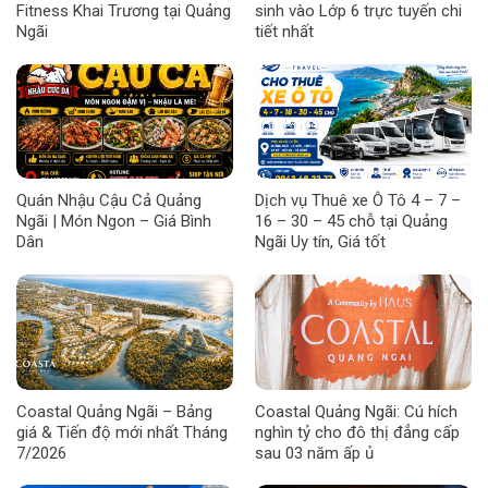
Fitness Khai Trương tại Quảng
sinh vào Lớp 6 trực tuyến chi
Ngãi
tiết nhất
Quán Nhậu Cậu Cả Quảng
Dịch vụ Thuê xe Ô Tô 4 – 7 –
Ngãi | Món Ngon – Giá Bình
16 – 30 – 45 chỗ tại Quảng
Dân
Ngãi Uy tín, Giá tốt
Coastal Quảng Ngãi – Bảng
Coastal Quảng Ngãi: Cú hích
giá & Tiến độ mới nhất Tháng
nghìn tỷ cho đô thị đẳng cấp
7/2026
sau 03 năm ấp ủ