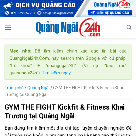
Skip
to
content
Mẹo nhỏ:
Để tìm kiếm chính xác các tin bài của
QuangNgai24h.Com, hãy search trên Google với cú pháp:
"từ khóa" + "quangngai24h". (Ví dụ: "báo mới
quangngai24h").
Tìm kiếm ngay
Trang chủ
/
Quảng Ngãi
/
GYM THE FIGHT Kickfit & Fitness Khai
Trương tại Quảng Ngãi
GYM THE FIGHT Kickfit & Fitness Khai
Trương tại Quảng Ngãi
Bạn đang tìm kiếm một địa chỉ tập luyện chuyên nghiệp để
cải thiện sức khỏe, giảm cân, tăng cơ và nâng cao thể lực tại